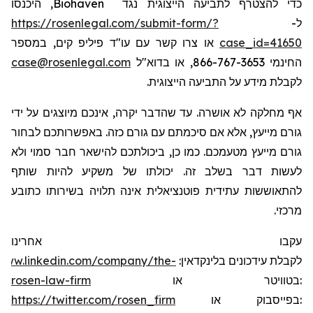
, היכנסו
Biohaven
כדי להצטרף לתביעה הייצוגית נגד
https://rosenlegal.com/submit-form/?
ל-
או צרו קשר עם עו"ד פיליפ קים, במספר
case_id=41650
case@rosenlegal.com
החינמי 866-767-3653, או בדוא"ל
לקבלת מידע על התביעה הייצוגית.
אף מחלקה לא אושרה. עד שהדבר יקרה, אינכם מיוצגים על ידי
גורם מייעץ, אלא אם סיכמתם עם גורם כזה. באפשרותכם לבחור
גורם מייעץ מטעמכם. כמו כן, ביכולתכם להישאר חבר סמוי ולא
לעשות דבר בשלב זה. יכולתו של משקיע להיות שותף
להתאוששות עתידית פוטנציאלית אינה תלויה בשירותו כתובע
מרכזי.
עקבו אחרינו
/www.linkedin.com/company/the-
:
בלינקדאין
עידכונים
לקבלת
rosen-law-firm
או
בטוויטר
:
https://twitter.com/rosen_firm
או
בפייסבוק
: