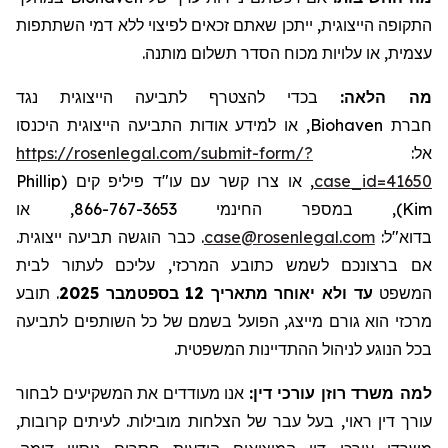
התקופה הייצוגית
, ייתכן שאתם זכאים לפיצוי ללא דמי השתתפות
עצמית, או עלויות מכוח הסדר תשלום מותנה.
מה הלאה:
בכדי להצטרף לתביעה הייצוגית נגד
, או למידע אודות התביעה הייצוגית היכנסו
Biohaven
חברת
https://rosenlegal.com/submit-form/?
אל:
Phillip
, או צרו קשר עם עו"ד פיליפ קים (
case_id=41650
), במספר החינמי 866-767-3653, או
Kim
. כבר הוגשה תביעה ייצוגית.
case@rosenlegal.com
בדוא"ל:
אם ברצונכם לשמש כתובע המרכזי, עליכם לעתור לבית
תובע
.
בספטמבר 2025
עד ולא יאוחר מתאריך 12
המשפט
מרכזי הוא גורם מייצג, הפועל בשמם של כל השותפים לתביעה
בכל הנוגע לניהול ההתדיינות המשפטית.
למה משרד רוזן עורכי דין:
אנו מעודדים את המשקיעים לבחור
עורך דין ראוי, בעל עבר של הצלחות מובילות. לעיתים קרובות,