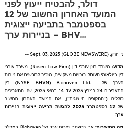
דולר, להבטיח ייעוץ לפני
המועד האחרון החשוב של 12
בספטמבר בתביעה ייצוגית
בניירות ערך – BHV…
ניו יורק, Sept. 03, 2025 (GLOBE NEWSWIRE) --
), משרד עורכי
Rosen Law Firm
משרד רוזן עורכי דין (
מדוע:
דין בינלאומי העוסק בזכויות משקיעים, מזכיר לרוכשים את
ניירות
) בין
NYSE: BHVN
(
Biohaven Ltd.
של
הערך
, שני התאריכים
2025
במאי
14
עד
2023
במרץ
24
התאריכים
כוללים ("התקופה הייצוגית"), את המועד האחרון החשוב
להגשת תביעה ייצוגית בניירות
2025
בספטמבר
12
של
.
ערך
במהלך
Biohaven
של
ניירות ערך
אם רכשתם
מה החשיבות: