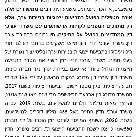
משרדי עורכי דין המוציאים הודעות חסרים ניסיון דומה,
משאבים, או הכרת עמיתים משמעותית.
רבים ממשרדים אלה
אינם מטפלים בפועל בתביעות ייצוגיות בניירות ערך, אלא
רק מתווכים המפנים לקוחות או שותפים עם משרדי עורכי
דין המתדיינים בפועל על התיקים.
היו נבונים בבחירת עורך
דין. משרד עורכי הדין רוזן מייצג משקיעים ברחבי העולם, תוך
ריכוז עיסוקו בתביעות ייצוגיות בניירות ערך ובליטיגציה נגזרת של
בעלי מניות. משרד עורכי הדין רוזן השיג את הסדר התביעה
הייצוגית הגדול ביותר אי פעם בניירות ערך נגד חברה סינית.
שרותי
ISS
משרד רוזן עורכי דין מדורג במקום הראשון על ידי
תביעה ייצוגית, בגין מספר יישובי תביעות ייצוגיות בשנת 2017.
המשרד מדורג בין ארבעת הראשונים מדי שנה מאז שנת 2013,
והחזיר מאות מיליוני דולרים למשקיעים. בשנת 2019 לבדה
משרד עורכי הדין החזיר
מעל
438 מיליון דולרים למשקיעים.
בשנת 2020, השותף המייסד לורנס רוזן הוכרז על ידי חברת
מעורכי הדין
כ"ענק לשכת התביעות הייצוגיות". רבים
law360