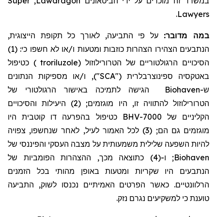
Super
,
Lawdragon
במשרד זה מוכרים על ידי הביטאונים
.
Lawyers
במה מדובר:
על פי התביעה, לאורך כל תקופת הייצוגית,
הנתבעים הצהירו הצהרות כוזבות ומטעות ו/או לא חשפו כי: (1)
כטיפול
)
troriluzole
(
הטרורילוזול
הסיכויים הרגולטוריים של
באטקסיה
ספינוצרבלרית
("SCA"), ו/או מספיקות הנתונים
הגישה לתמיכה באישור הרגולטורי של
Biohaven
ש-
הטרורילוזול
להתוויה זו, היו מוגזמים; (2) היעילות והסיכויים
הקליניים של BHV-7000 כטיפול בהפרעה דו קוטבית היו
מוגזמים גם הם; (3) לכל האמור לעיל, לאחר שנחשפו, צפויה
להיות השפעה שלילית משמעותית על מצבה העסקי והפיננסי של
; ו-(4) כתוצאה מכך, ההצהרות הפומביות של
Biohaven
הנתבעים היו שקריות ומטעות באופן מהותי בכל הזמנים
הרלוונטיים. כאשר הפרטים האמיתיים נכנסו לשוק, התביעה
טוענת כי למשקיעים נגרם נזק.